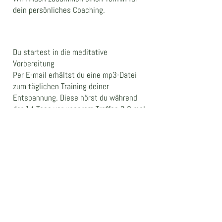
dein persönliches Coaching.
Du startest in die meditative
Vorbereitung
Per E-mail erhältst du eine mp3-Datei
zum täglichen Training deiner
Entspannung. Diese hörst du während
der 14 Tage vor unserem Treffen 2-3 mal
täglich. So kannst du schon vorher den
Zustand der Trance kennenlernen.
Hypnose Coaching
Während der Hypnose wirst du dich
unter meiner Anleitung entspannen. Du
wirst mich die ganze Zeit hören und mit
mir sprechen können. Ich werde dich